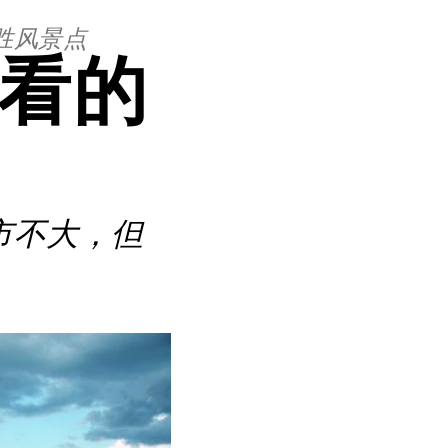
胜风景点
须看的
市不大，但