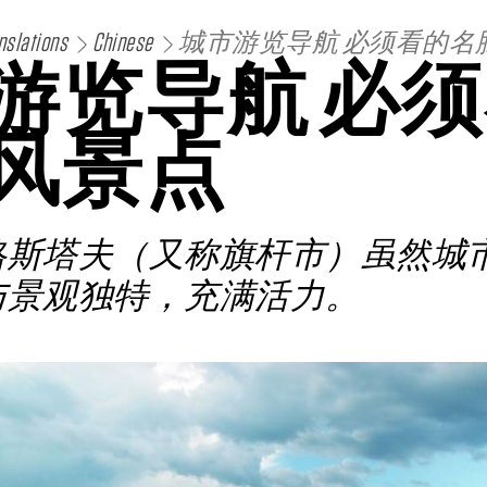
nslations
Chinese
城市游览导航 必须看的名
游览导航 必
风景点
格斯塔夫（又称旗杆市）虽然城
与景观独特，充满活力。