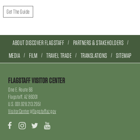
Get The Guide
ABOUT DISCOVER FLAGSTAFF
PARTNERS & STAKEHOLDERS
MEDIA
FILM
TRAVEL TRADE
TRANSLATIONS
SITEMAP
FLAGSTAFF VISITOR CENTER
One E. Route 66
Flagstaff, AZ 86001
U.S. 001.928.213.2951
VisitorCenter@flagstaffaz.gov
Facebook
Instagram
Twitter
YouTube