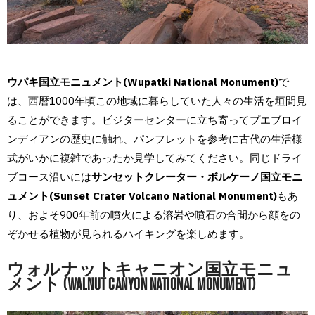
ウパキ国立モニュメント(Wupatki National Monument)
で
は、西暦1000年頃この地域に暮らしていた人々の生活を垣間見
ることができます。ビジターセンターに立ち寄ってプエブロイ
ンディアンの歴史に触れ、パンフレットを参考に古代の生活様
式がいかに複雑であったか見学してみてください。同じドライ
ブコース沿いには
サンセットクレーター・ボルケーノ国立モニ
ュメント(Sunset Crater Volcano National Monument)
もあ
り、およそ900年前の噴火による溶岩や噴石の合間から顔をの
ぞかせる植物が見られるハイキングを楽しめます。
ウォルナットキャニオン国立モニュ
メント (WALNUT CANYON NATIONAL MONUMENT)