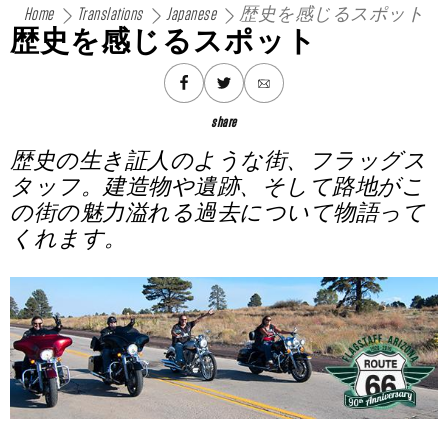
Home
Translations
Japanese
歴史を感じるスポット
歴史を感じるスポット
Skip
to
MENU
content
share
歴史の生き証人のような街、フラッグス
タッフ。建造物や遺跡、そして路地がこ
の街の魅力溢れる過去について物語って
くれます。